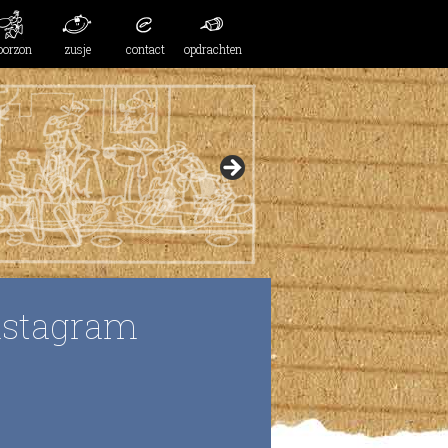
oorzon
zusje
contact
opdrachten
nstagram