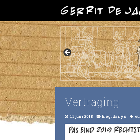
Vertraging
11 juni 2018
blog
,
daily's
eu