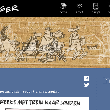
home
about
daily’s
d
I
rostar
,
londen
,
spoor
,
trein
,
vertraging