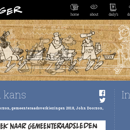
home
about
daily’s
d
n kans
I
orzon
,
gemeenteraadsverkiezingen 2018
,
John Doorzon
,