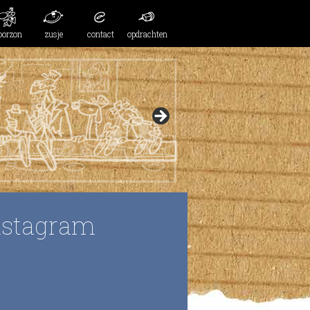
oorzon
zusje
contact
opdrachten
nstagram