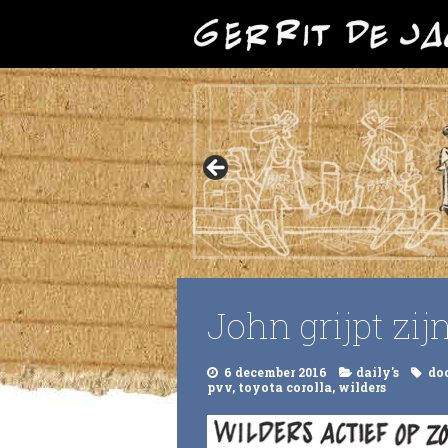
John grijpt zij
6 december 2016
daily's
do
pvv
,
toyota corolla
,
wilders