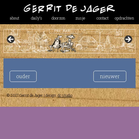
about
daily’s
doorzon
zusje
contact
opdrachten
ouder
nieuwer
© 2017 Gerrit de Jager | design:
dc studio