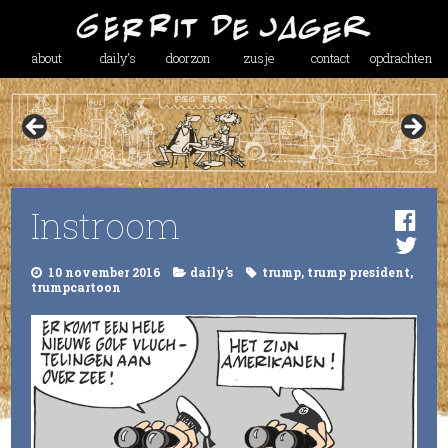
about
daily’s
doorzon
zusje
contact
opdrachten
Instroom
10 november 2016
daily's
trump
,
trump president
,
trumpcartoon