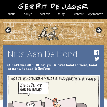
about
daily’s
doorzon
zusje
contact
opdrachten
Niks Aan De Hond
3 oktober 2016
daily's
band hond en mens
,
hond
en mens
,
hondenliefhebbers