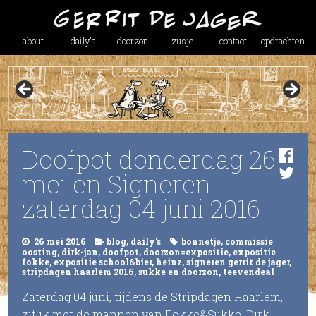
about
daily’s
doorzon
zusje
contact
opdrachten
Doofpot donderdag 26
mei en Signeren
zaterdag 04 juni 2016
26 mei 2016
blog
,
daily's
bonnetje
,
commissie
oosting
,
dirk-jan
,
doofpot
,
doorzon=expositie
,
expositie
fokke
,
expositie school&bier
,
heinz
,
signeren gerrit de jager
,
stripdagen haarlem 2016
,
sukke en doorzon
,
teevendeal
Zaterdag 04 juni, tijdens de Stripdagen Haarlem,
zit ik met de mannen van Fokke&Sukke, Dirk-