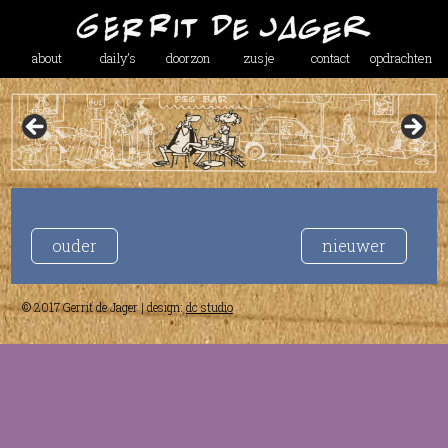
about
daily’s
doorzon
zusje
contact
opdrachten
ouder
nieuwer
© 2017 Gerrit de Jager | design:
dc studio