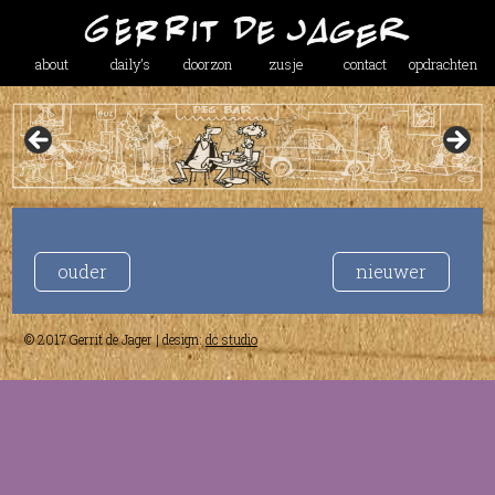
about
daily’s
doorzon
zusje
contact
opdrachten
ouder
nieuwer
© 2017 Gerrit de Jager | design:
dc studio