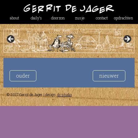
about
daily’s
doorzon
zusje
contact
opdrachten
ouder
nieuwer
© 2017 Gerrit de Jager | design:
dc studio