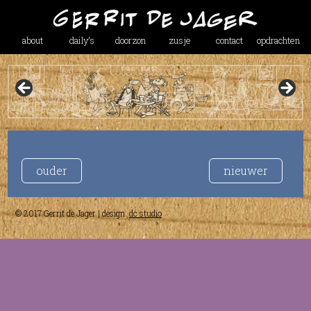
about
daily’s
doorzon
zusje
contact
opdrachten
ouder
nieuwer
© 2017 Gerrit de Jager | design:
dc studio