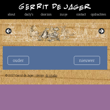
about
daily’s
doorzon
zusje
contact
opdrachten
ouder
nieuwer
© 2017 Gerrit de Jager | design:
dc studio