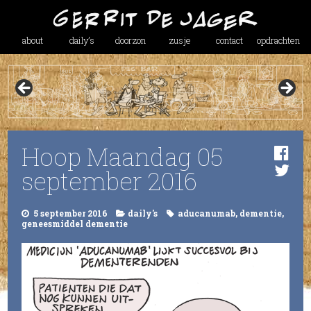
about
daily’s
doorzon
zusje
contact
opdrachten
Hoop Maandag 05
september 2016
5 september 2016
daily's
aducanumab
,
dementie
,
geneesmiddel dementie