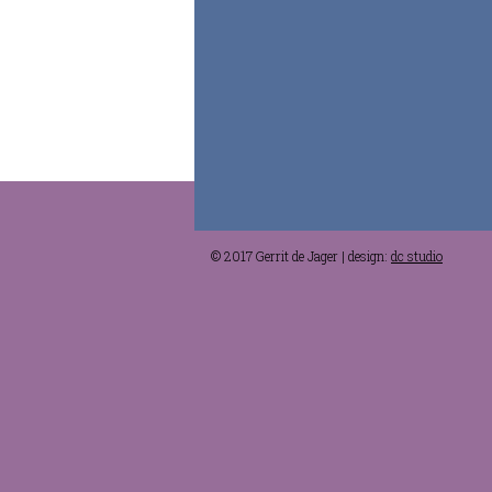
© 2017 Gerrit de Jager | design:
dc studio