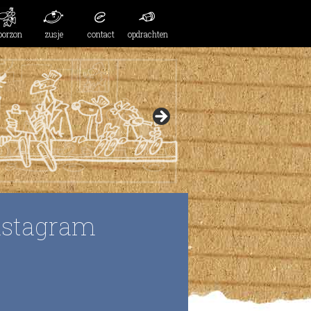
oorzon
zusje
contact
opdrachten
nstagram