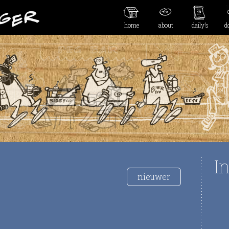
home
about
daily’s
d
I
nieuwer