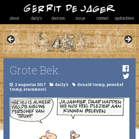
about
daily’s
doorzon
zusje
contact
opdrachten
Grote Bek
2 augustus 2017
daily's
donald trump
,
perschef
trump
,
scaramucci