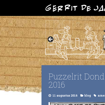
Puzzelrit Dond
2016
11 augustus 2016
blog
arn