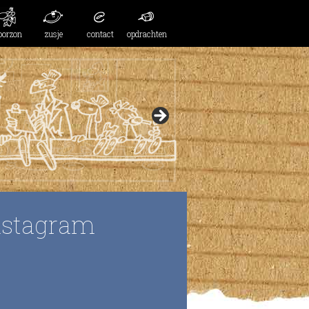
oorzon
zusje
contact
opdrachten
nstagram