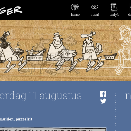
home
about
daily’s
d
erdag 11 augustus
I
emuiden
,
puzzelrit