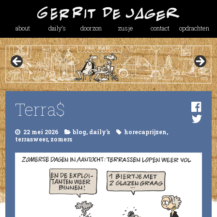
about
daily’s
doorzon
zusje
contact
opdrachten
Terra$
22 mei 2026
blog
,
daily's
horecaprijzen
,
terrasweer
,
zomers