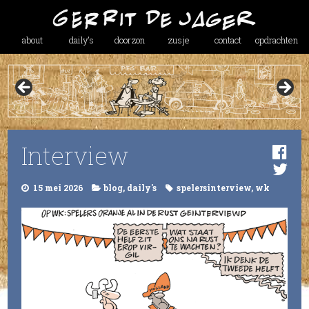
about
daily’s
doorzon
zusje
contact
opdrachten
Interview
15 mei 2026
blog
,
daily's
spelersinterview
,
wk