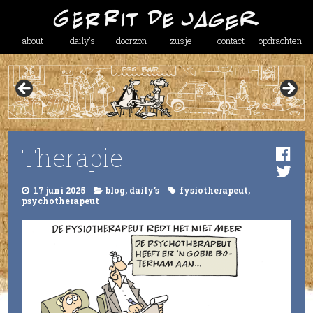
about
daily’s
doorzon
zusje
contact
opdrachten
Therapie
17 juni 2025
blog
,
daily's
fysiotherapeut
,
psychotherapeut