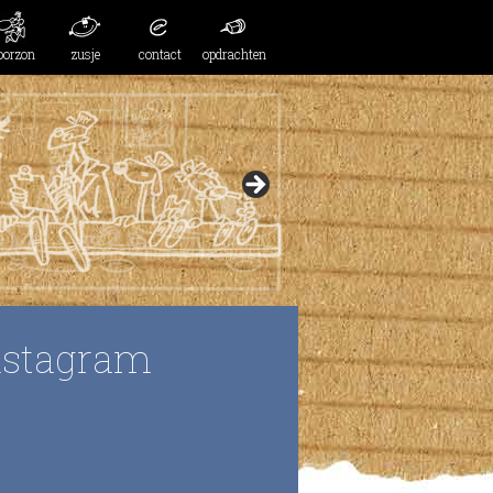
oorzon
zusje
contact
opdrachten
nstagram