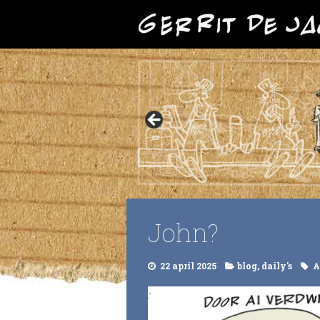
John?
22 april 2025
blog
,
daily's
A