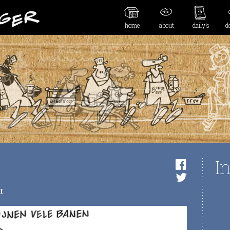
home
about
daily’s
d
I
I