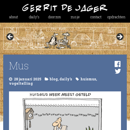
about
daily’s
doorzon
zusje
contact
opdrachten
Mus
28 januari 2025
blog
,
daily's
huismus
,
vogeltelling