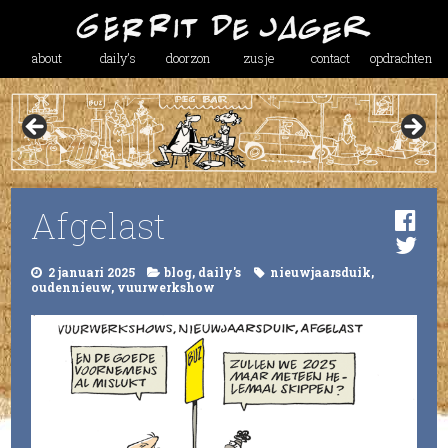
about
daily’s
doorzon
zusje
contact
opdrachten
Afgelast
2 januari 2025
blog
,
daily's
nieuwjaarsduik
,
oudennieuw
,
vuurwerkshow