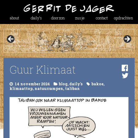
about
daily’s
doorzon
zusje
contact
opdrachten
Guur Klimaat
14 november 2024
blog
,
daily's
bakoe
,
klimaattop
,
natuurrampen
,
taliban