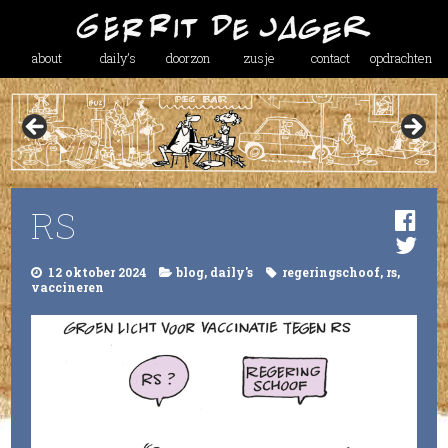
about
daily’s
doorzon
zusje
contact
opdrachten
RS
12 oktober 2024
blog
,
daily's
regeringschoof
,
rs
,
vaccineren