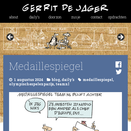
about
daily’s
doorzon
zusje
contact
opdrachten
Medaillespiegel
1 augustus 2024
blog
,
daily's
medaillespiegel
,
olympischespelenparijs
,
teamnl