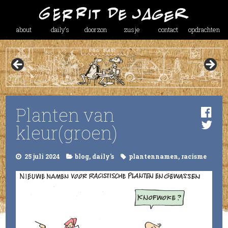
about
daily’s
doorzon
zusje
contact
opdrachten
Planten van
kleur(groen)
25 juli 2024
blog
,
daily's
plantennamen
,
racisme