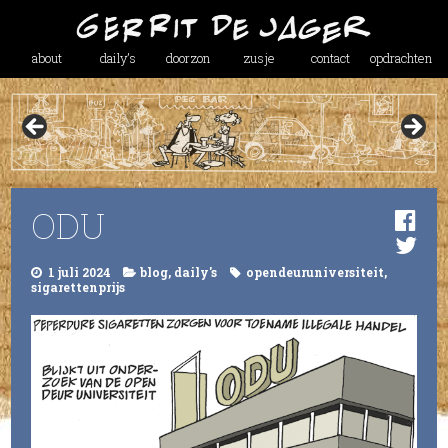
about
daily’s
doorzon
zusje
contact
opdrachten
ODU
1 juli 2024
blog
,
daily's
opendeuruniversiteit
,
sigarettenprijs