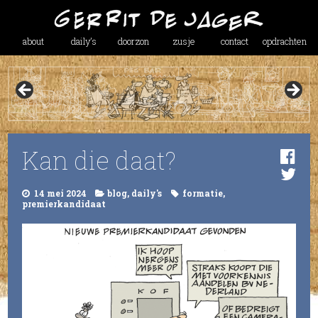
about
daily’s
doorzon
zusje
contact
opdrachten
Kan die daat?
14 mei 2024
blog
,
daily's
formatie
,
premierkandidaat