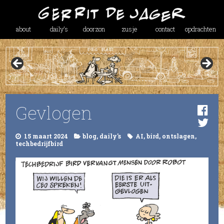
about
daily’s
doorzon
zusje
contact
opdrachten
Gevlogen
15 maart 2024
blog
,
daily's
AI
,
bird
,
ontslagen
,
techbedrijfbird