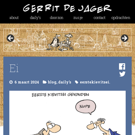
about
daily’s
doorzon
zusje
contact
opdrachten
Ei
6 maart 2024
blog
,
daily's
eerstekievitsei.