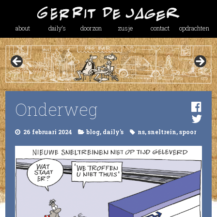
about
daily’s
doorzon
zusje
contact
opdrachten
Onderweg
26 februari 2024
blog
,
daily's
ns
,
sneltrein
,
spoor