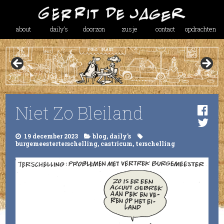
about
daily’s
doorzon
zusje
contact
opdrachten
Niet Zo Bleiland
19 december 2023
blog
,
daily's
burgemeesterterschelling
,
castricum
,
terschelling