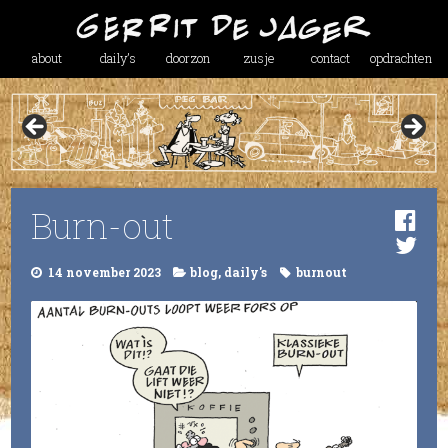
about
daily’s
doorzon
zusje
contact
opdrachten
Burn-out
14 november 2023
blog
,
daily's
burnout