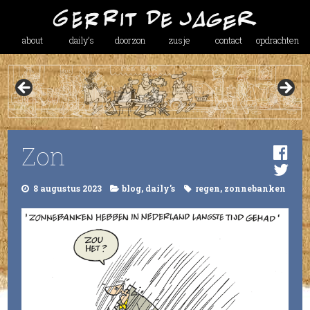
about
daily’s
doorzon
zusje
contact
opdrachten
Zon
8 augustus 2023
blog
,
daily's
regen
,
zonnebanken