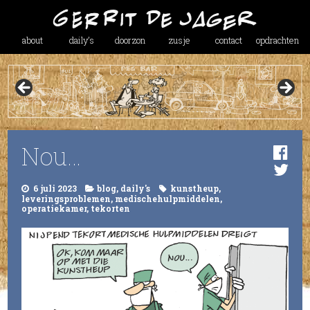
about
daily’s
doorzon
zusje
contact
opdrachten
Nou…
6 juli 2023
blog
,
daily's
kunstheup
,
leveringsproblemen
,
medischehulpmiddelen
,
operatiekamer
,
tekorten