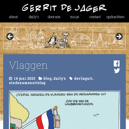
about
daily’s
doorzon
zusje
contact
opdrachten
Vlaggen
16 juni 2023
blog
,
daily's
devlaguit
,
eindexamenuitslag