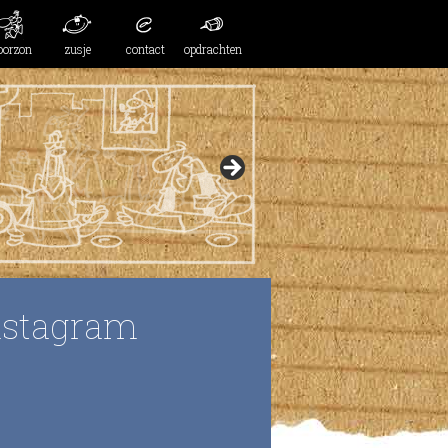
oorzon
zusje
contact
opdrachten
nstagram