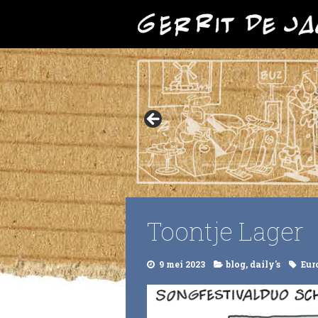
Toontje Lager
9 mei 2023
blog
,
daily's
Eur