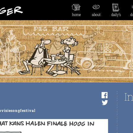
home
about
daily’s
d
I
ovisiesongfestival