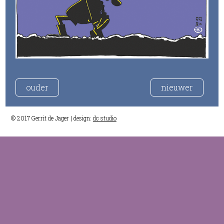
ouder
nieuwer
© 2017 Gerrit de Jager | design:
dc studio