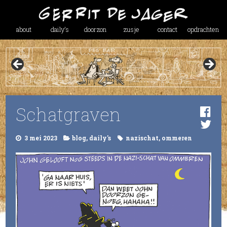
about
daily’s
doorzon
zusje
contact
opdrachten
Schatgraven
3 mei 2023
blog
,
daily's
nazischat
,
ommeren