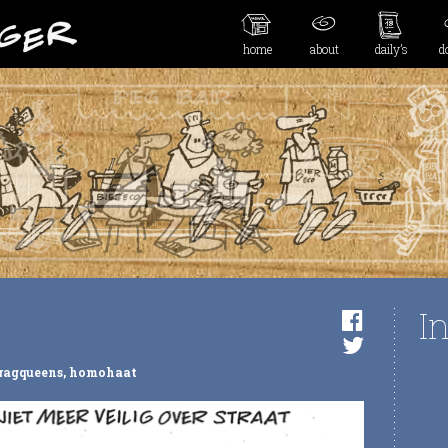
home
about
daily’s
d
I
ragqueens
,
homohaat