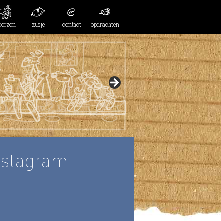
oorzon
zusje
contact
opdrachten
nstagram