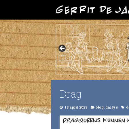
Drag
13 april 2023
blog
,
daily's
d