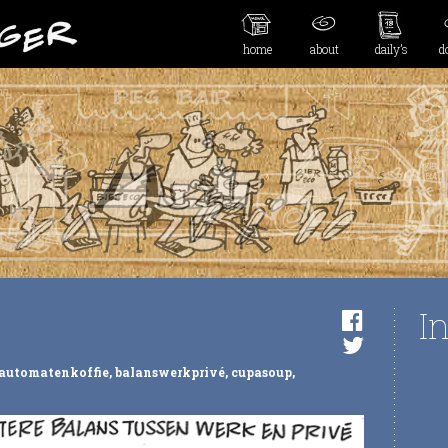
home
about
daily’s
d
I
automatenkoffie
,
balanswerkprivé
,
cupasoup
,