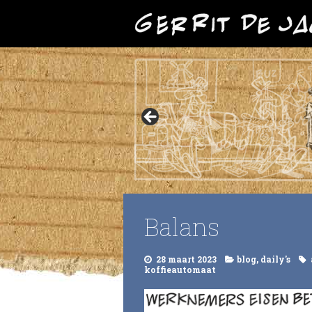
Balans
28 maart 2023
blog
,
daily's
koffieautomaat