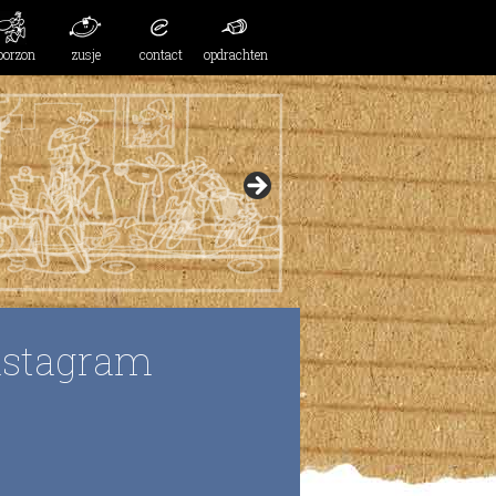
oorzon
zusje
contact
opdrachten
nstagram