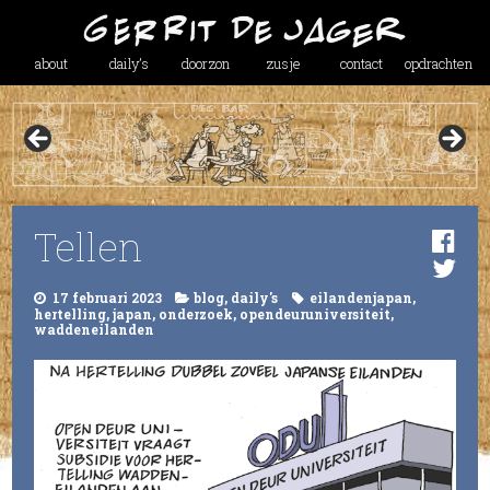
about
daily’s
doorzon
zusje
contact
opdrachten
Tellen
17 februari 2023
blog
,
daily's
eilandenjapan
,
hertelling
,
japan
,
onderzoek
,
opendeuruniversiteit
,
waddeneilanden