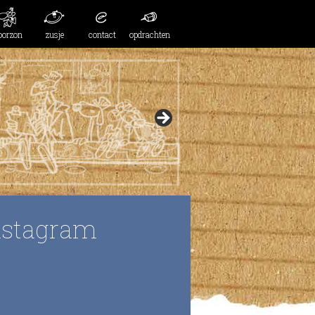
oorzon
zusje
contact
opdrachten
nstagram