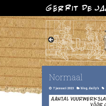
Normaal
7 januari 2023
blog
,
daily's