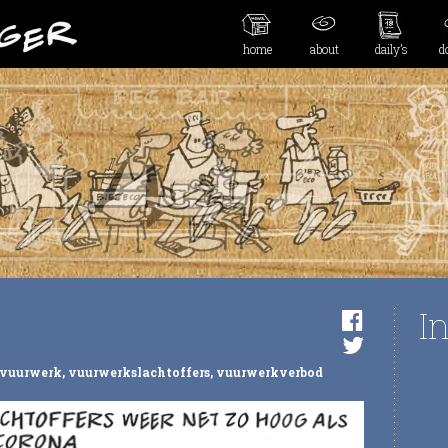
home
about
daily’s
d
I
vuurwerk
,
vuurwerkslachtoffers
,
vuurwerkverbod