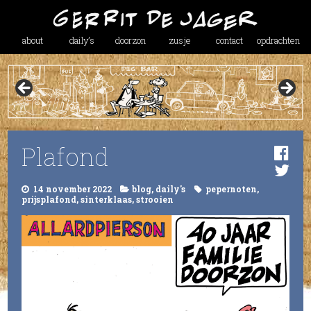
about
daily’s
doorzon
zusje
contact
opdrachten
Plafond
14 november 2022
blog
,
daily's
pepernoten
,
prijsplafond
,
sinterklaas
,
strooien