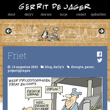
about
daily’s
doorzon
zusje
contact
opdrachten
Friet
10 augustus 2022
blog
,
daily's
droogte
,
patat
,
prijsstijgingen