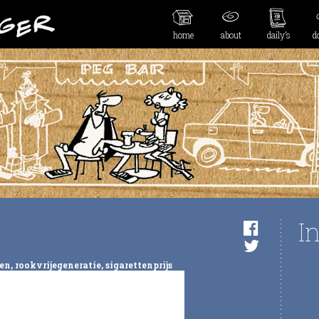
home
about
daily’s
d
I
en
,
rookvrijegeneratie
,
sigarettenprijs