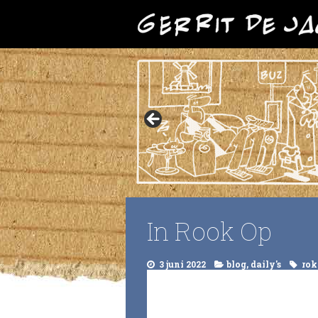
In Rook Op
3 juni 2022
blog
,
daily's
rok
Videospeler