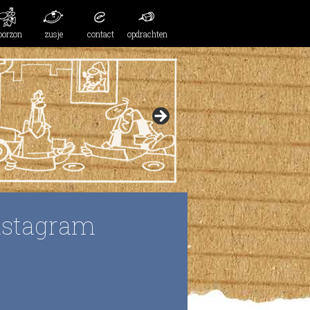
oorzon
zusje
contact
opdrachten
nstagram