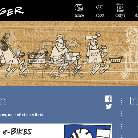
home
about
daily’s
d
en
I
kes
,
ns
,
nsfiets
,
ovfiets