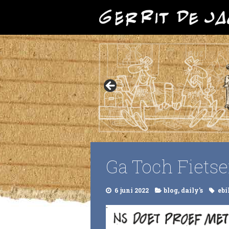
Ga Toch Fiets
6 juni 2022
blog
,
daily's
ebi