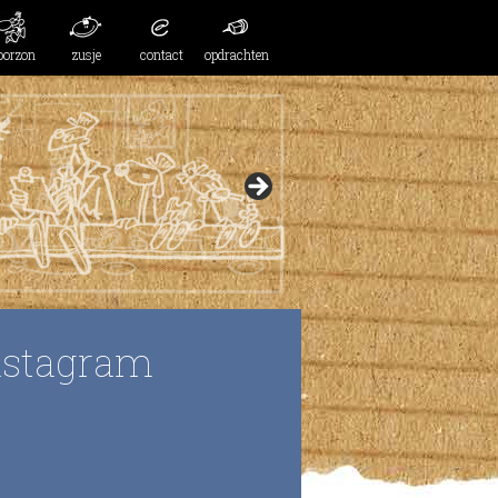
oorzon
zusje
contact
opdrachten
nstagram