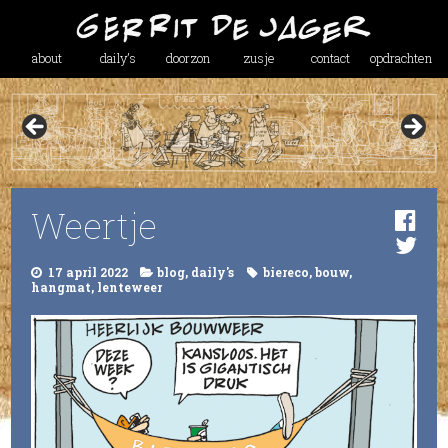
about
daily’s
doorzon
zusje
contact
opdrachten
Weertje
17 april 2022
blog
,
daily's
biereco
,
bouw
,
hangmat
,
lenteweer