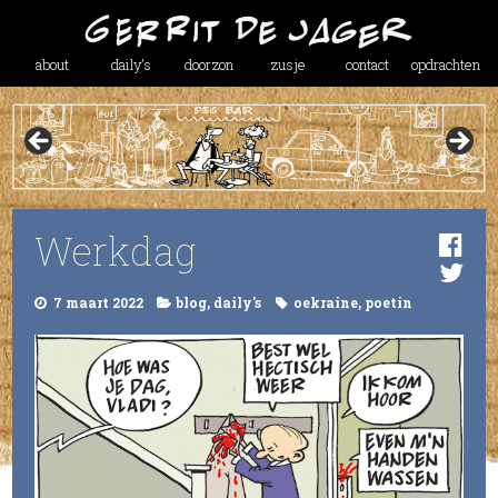
about
daily’s
doorzon
zusje
contact
opdrachten
Werkdag
7 maart 2022
blog
,
daily's
oekraine
,
poetin