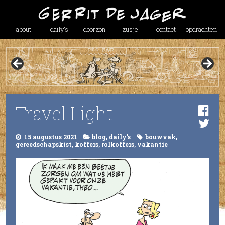
about
daily’s
doorzon
zusje
contact
opdrachten
Travel Light
15 augustus 2021
blog
,
daily's
bouwvak
,
gereedschapskist
,
koffers
,
rolkoffers
,
vakantie