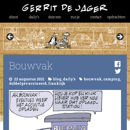
about
daily’s
doorzon
zusje
contact
opdrachten
Bouwvak
22 augustus 2021
blog
,
daily's
bouwvak
,
camping
,
dubbelgevaccineerd
,
frankrijk