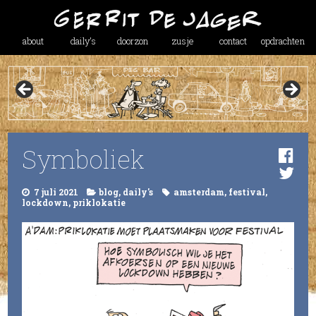
about
daily’s
doorzon
zusje
contact
opdrachten
Symboliek
7 juli 2021
blog
,
daily's
amsterdam
,
festival
,
lockdown
,
priklokatie